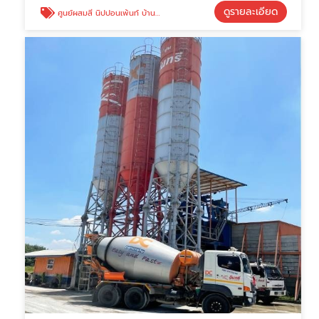
ดูรายละเอียด
ศูนย์ผสมสี นิปปอนเพ้นท์ บ้านบึง-บ่อทอง