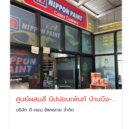
ศูนย์ผสมสี นิปปอนเพ้นท์ บ้านบึง-บ่อทอง
บริษัท ดี-คอน ซัพพลาย จำกัด