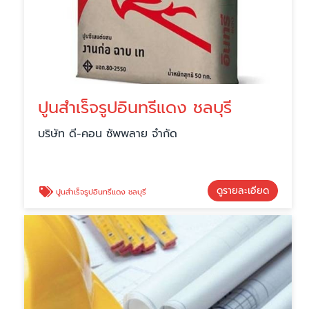
ปูนสำเร็จรูปอินทรีแดง ชลบุรี
บริษัท ดี-คอน ซัพพลาย จำกัด
ดูรายละเอียด
ปูนสำเร็จรูปอินทรีแดง ชลบุรี